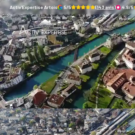
Activ'Expertise
Artois
5
/5
(
143
avis)
4.9
/5