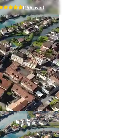
(
145
avis)